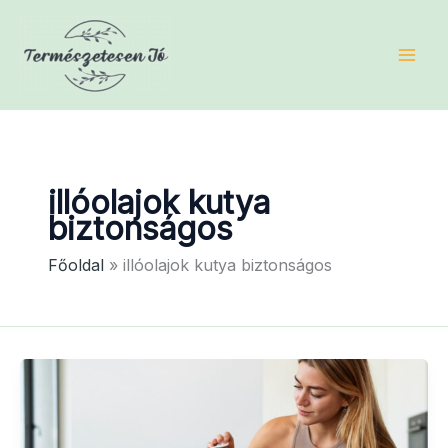
Skip
to
content
illóolajok kutya
biztonságos
Főoldal
illóolajok kutya biztonságos