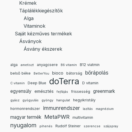
Krémek
Táplálékkiegészítők
Alga
Vitaminok
Saját kézműves termékek
Ásványok
Ásvány ékszerek
alga
anyagcsere
B12 viatmin
ametiszt
B6 vitamin
bőrápolás
bioco
belső béke
bátorság
BetterYou
doTerra
Deep Blue
D vitamin
C vitamin
egyensúly
greenmark
emésztés
frissesség
fejfájás
hegyikristály
gyász
gyógyulás
gyöngy
hangulat
immunrendszer
hormonrendszer
lazítás
magnézium
MetaPWR
magyar termék
multivitamin
nyugalom
Rudolf Steiner
pihenés
szerencse
szájspray