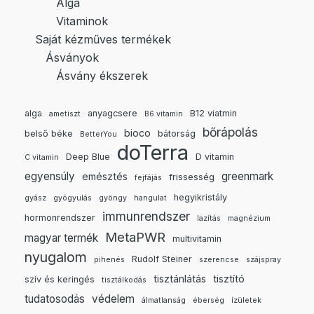
Alga
Vitaminok
Saját kézműves termékek
Ásványok
Ásvány ékszerek
alga
anyagcsere
B12 viatmin
ametiszt
B6 vitamin
bőrápolás
bioco
belső béke
bátorság
BetterYou
doTerra
Deep Blue
D vitamin
C vitamin
egyensúly
greenmark
emésztés
frissesség
fejfájás
hegyikristály
gyász
gyógyulás
gyöngy
hangulat
immunrendszer
hormonrendszer
lazítás
magnézium
MetaPWR
magyar termék
multivitamin
nyugalom
Rudolf Steiner
pihenés
szerencse
szájspray
tisztánlátás
tisztító
szív és keringés
tisztálkodás
tudatosodás
védelem
álmatlanság
éberség
ízületek