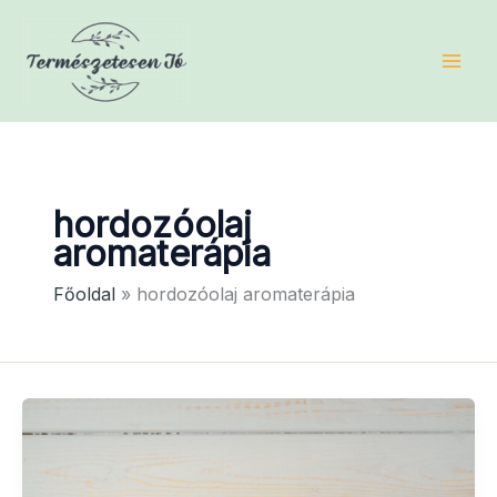
Skip
to
content
hordozóolaj
aromaterápia
Főoldal
hordozóolaj aromaterápia