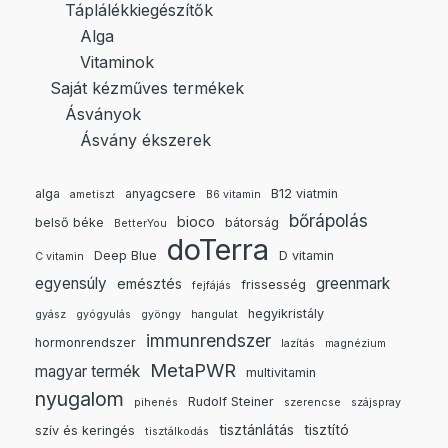
Táplálékkiegészítők
Alga
Vitaminok
Saját kézműves termékek
Ásványok
Ásvány ékszerek
alga
anyagcsere
B12 viatmin
ametiszt
B6 vitamin
bőrápolás
bioco
belső béke
bátorság
BetterYou
doTerra
Deep Blue
D vitamin
C vitamin
egyensúly
greenmark
emésztés
frissesség
fejfájás
hegyikristály
gyász
gyógyulás
gyöngy
hangulat
immunrendszer
hormonrendszer
lazítás
magnézium
MetaPWR
magyar termék
multivitamin
nyugalom
Rudolf Steiner
pihenés
szerencse
szájspray
tisztánlátás
tisztító
szív és keringés
tisztálkodás