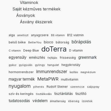
Vitaminok
Saját kézműves termékek
Ásványok
Ásvány ékszerek
alga
anyagcsere
B12 viatmin
ametiszt
B6 vitamin
bőrápolás
bioco
belső béke
bátorság
BetterYou
doTerra
Deep Blue
D vitamin
C vitamin
egyensúly
greenmark
emésztés
frissesség
fejfájás
hegyikristály
gyász
gyógyulás
gyöngy
hangulat
immunrendszer
hormonrendszer
lazítás
magnézium
MetaPWR
magyar termék
multivitamin
nyugalom
Rudolf Steiner
pihenés
szerencse
szájspray
tisztánlátás
tisztító
szív és keringés
tisztálkodás
tudatosodás
védelem
álmatlanság
éberség
ízületek