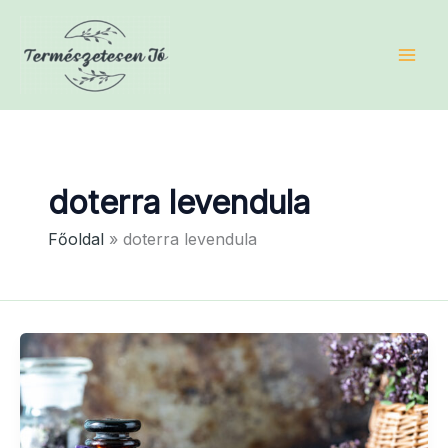
Skip
to
content
doterra levendula
Főoldal
doterra levendula