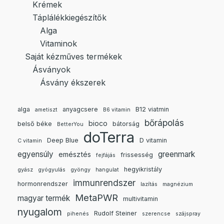
Krémek
Táplálékkiegészítők
Alga
Vitaminok
Saját kézműves termékek
Ásványok
Ásvány ékszerek
alga
anyagcsere
B12 viatmin
ametiszt
B6 vitamin
bőrápolás
bioco
belső béke
bátorság
BetterYou
doTerra
Deep Blue
D vitamin
C vitamin
egyensúly
greenmark
emésztés
frissesség
fejfájás
hegyikristály
gyász
gyógyulás
gyöngy
hangulat
immunrendszer
hormonrendszer
lazítás
magnézium
MetaPWR
magyar termék
multivitamin
nyugalom
Rudolf Steiner
pihenés
szerencse
szájspray