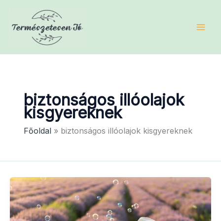
Skip
to
content
biztonságos illóolajok
kisgyereknek
Főoldal
biztonságos illóolajok kisgyereknek