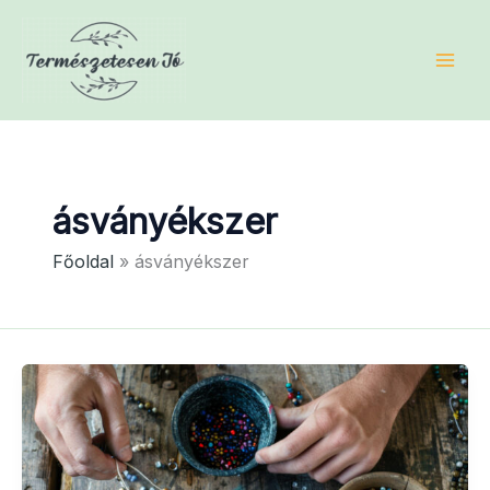
Skip
to
content
ásványékszer
Főoldal
ásványékszer