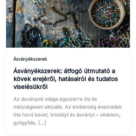
Ásványékszerek
Ásványékszerek: átfogó útmutató a
kövek erejéről, hatásairól és tudatos
viselésükről
Az ásványok világa egyszerre ősi és
mélységesen aktuális. Az emberiség évezredek
óta hord követ, kristályt és ásványt – védelem,
gyógyítás, […]