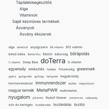
Táplálékkiegészítők
Alga
Vitaminok
Saját kézműves termékek
Ásványok
Ásvány ékszerek
alga
anyagcsere
B12 viatmin
ametiszt
B6 vitamin
bőrápolás
bioco
belső béke
bátorság
BetterYou
doTerra
Deep Blue
D vitamin
C vitamin
egyensúly
greenmark
emésztés
frissesség
fejfájás
hegyikristály
gyász
gyógyulás
gyöngy
hangulat
immunrendszer
hormonrendszer
lazítás
magnézium
MetaPWR
magyar termék
multivitamin
nyugalom
Rudolf Steiner
pihenés
szerencse
szájspray
tisztánlátás
tisztító
szív és keringés
tisztálkodás