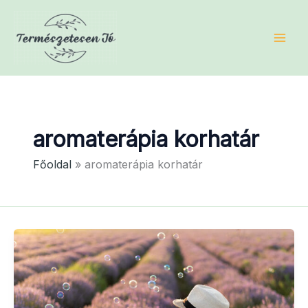
Skip
to
content
aromaterápia korhatár
Főoldal
aromaterápia korhatár