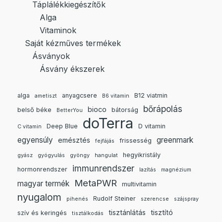
Táplálékkiegészítők
Alga
Vitaminok
Saját kézműves termékek
Ásványok
Ásvány ékszerek
alga
anyagcsere
B12 viatmin
ametiszt
B6 vitamin
bőrápolás
bioco
belső béke
bátorság
BetterYou
doTerra
Deep Blue
D vitamin
C vitamin
egyensúly
greenmark
emésztés
frissesség
fejfájás
hegyikristály
gyász
gyógyulás
gyöngy
hangulat
immunrendszer
hormonrendszer
lazítás
magnézium
MetaPWR
magyar termék
multivitamin
nyugalom
Rudolf Steiner
pihenés
szerencse
szájspray
tisztánlátás
tisztító
szív és keringés
tisztálkodás