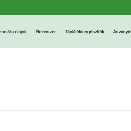
nciális olajok
Élelmiszer
Táplálékkiegészítők
Ásványé