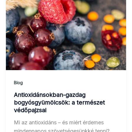
Blog
Antioxidánsokban-gazdag
bogyósgyümölcsök: a természet
védőpajzsai
Mi az antioxidáns – és miért érdemes
mindennapos szövetségesünkké tenni?