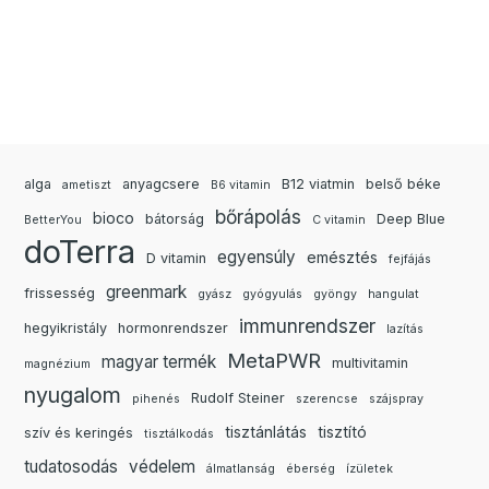
alga
anyagcsere
B12 viatmin
belső béke
ametiszt
B6 vitamin
bőrápolás
bioco
bátorság
Deep Blue
BetterYou
C vitamin
doTerra
egyensúly
emésztés
D vitamin
fejfájás
greenmark
frissesség
gyász
gyógyulás
gyöngy
hangulat
immunrendszer
hegyikristály
hormonrendszer
lazítás
MetaPWR
magyar termék
multivitamin
magnézium
nyugalom
Rudolf Steiner
pihenés
szerencse
szájspray
tisztánlátás
tisztító
szív és keringés
tisztálkodás
tudatosodás
védelem
álmatlanság
éberség
ízületek