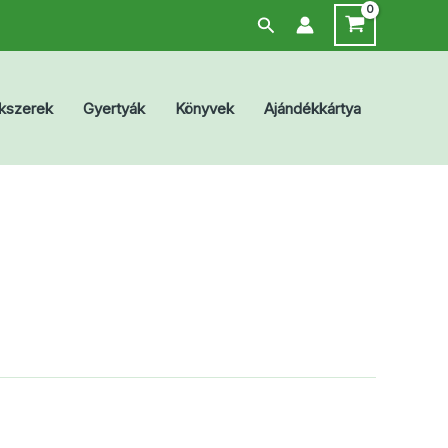
Search
kszerek
Gyertyák
Könyvek
Ajándékkártya