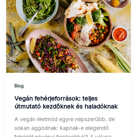
Blog
Vegán fehérjeforrások: teljes
útmutató kezdőknek és haladóknak
A vegán életmód egyre népszerűbb, de
sokan aggódnak: kapnak-e elegendő
fehérjét növényi forrásokból? A válasz