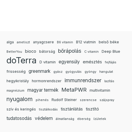
alga
anyagcsere
B12 viatmin
belső béke
ametiszt
B6 vitamin
bőrápolás
bioco
bátorság
Deep Blue
BetterYou
C vitamin
doTerra
egyensúly
emésztés
D vitamin
fejfájás
greenmark
frissesség
gyász
gyógyulás
gyöngy
hangulat
immunrendszer
hegyikristály
hormonrendszer
lazítás
MetaPWR
magyar termék
multivitamin
magnézium
nyugalom
Rudolf Steiner
pihenés
szerencse
szájspray
tisztánlátás
tisztító
szív és keringés
tisztálkodás
tudatosodás
védelem
álmatlanság
éberség
ízületek