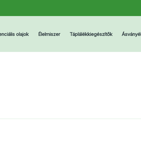
nciális olajok
Élelmiszer
Táplálékkiegészítők
Ásványé