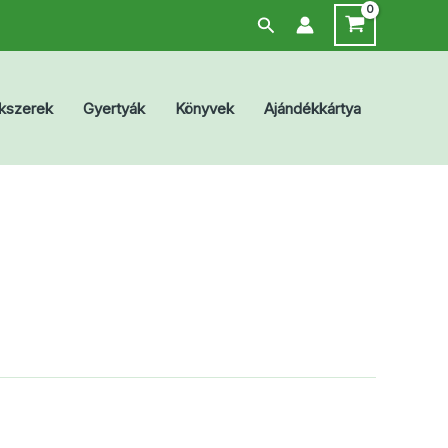
Search
kszerek
Gyertyák
Könyvek
Ajándékkártya