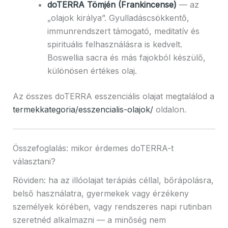
doTERRA Tömjén (Frankincense)
— az
„olajok királya”. Gyulladáscsökkentő,
immunrendszert támogató, meditatív és
spirituális felhasználásra is kedvelt.
Boswellia sacra és más fajokból készülő,
különösen értékes olaj.
Az összes doTERRA esszenciális olajat megtalálod a
termekkategoria/esszencialis-olajok/
oldalon.
Összefoglalás: mikor érdemes doTERRA-t
választani?
Röviden: ha az illóolajat terápiás céllal, bőrápolásra,
belső használatra, gyermekek vagy érzékeny
személyek körében, vagy rendszeres napi rutinban
szeretnéd alkalmazni — a minőség nem