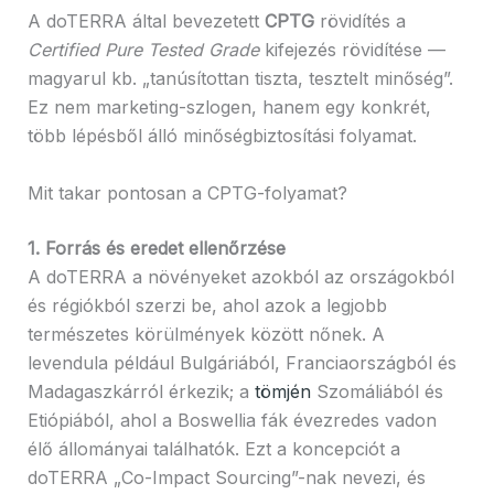
A doTERRA által bevezetett
CPTG
rövidítés a
Certified Pure Tested Grade
kifejezés rövidítése —
magyarul kb. „tanúsítottan tiszta, tesztelt minőség”.
Ez nem marketing-szlogen, hanem egy konkrét,
több lépésből álló minőségbiztosítási folyamat.
Mit takar pontosan a CPTG-folyamat?
1. Forrás és eredet ellenőrzése
A doTERRA a növényeket azokból az országokból
és régiókból szerzi be, ahol azok a legjobb
természetes körülmények között nőnek. A
levendula például Bulgáriából, Franciaországból és
Madagaszkárról érkezik; a
tömjén
Szomáliából és
Etiópiából, ahol a Boswellia fák évezredes vadon
élő állományai találhatók. Ezt a koncepciót a
doTERRA „Co-Impact Sourcing”-nak nevezi, és