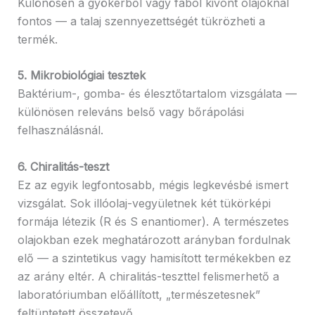
Különösen a gyökérből vagy fából kivont olajoknál
fontos — a talaj szennyezettségét tükrözheti a
termék.
5. Mikrobiológiai tesztek
Baktérium-, gomba- és élesztőtartalom vizsgálata —
különösen releváns belső vagy bőrápolási
felhasználásnál.
6. Chiralitás-teszt
Ez az egyik legfontosabb, mégis legkevésbé ismert
vizsgálat. Sok illóolaj-vegyületnek két tükörképi
formája létezik (R és S enantiomer). A természetes
olajokban ezek meghatározott arányban fordulnak
elő — a szintetikus vagy hamisított termékekben ez
az arány eltér. A chiralitás-teszttel felismerhető a
laboratóriumban előállított, „természetesnek”
feltüntetett összetevő.