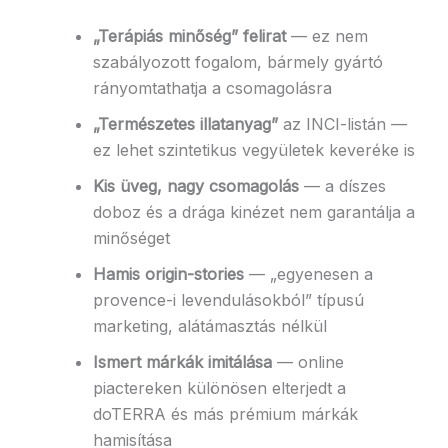
„Terápiás minőség” felirat
— ez nem
szabályozott fogalom, bármely gyártó
rányomtathatja a csomagolásra
„Természetes illatanyag”
az INCI-listán —
ez lehet szintetikus vegyületek keveréke is
Kis üveg, nagy csomagolás
— a díszes
doboz és a drága kinézet nem garantálja a
minőséget
Hamis origin-stories
— „egyenesen a
provence-i levendulásokból” típusú
marketing, alátámasztás nélkül
Ismert márkák imitálása
— online
piactereken különösen elterjedt a
doTERRA és más prémium márkák
hamisítása