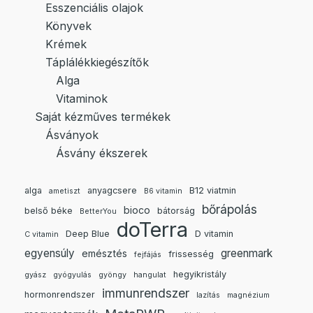
Esszenciális olajok
Könyvek
Krémek
Táplálékkiegészítők
Alga
Vitaminok
Saját kézműves termékek
Ásványok
Ásvány ékszerek
alga
anyagcsere
B12 viatmin
ametiszt
B6 vitamin
bőrápolás
bioco
belső béke
bátorság
BetterYou
doTerra
Deep Blue
D vitamin
C vitamin
egyensúly
greenmark
emésztés
frissesség
fejfájás
hegyikristály
gyász
gyógyulás
gyöngy
hangulat
immunrendszer
hormonrendszer
lazítás
magnézium