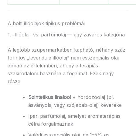
A bolti illóolajok tipikus problémái
1. „Illóolaj” vs. parfümolaj — egy zavaros kategória
A legtöbb szupermarketben kapható, néhány száz
forintos „levendula illóolaj” nem esszenciális olaj
abban az értelemben, ahogy a terápiás
szakirodalom használja a fogalmat. Ezek nagy
része:
Szintetikus linalool
+ hordozóolaj (pl.
ásványolaj vagy szójabab-olaj) keveréke
Ipari parfümolaj, amelyet aromaterápiás
célra forgalmaznak
Valódi esszenciális olaj, de 1–5%-os