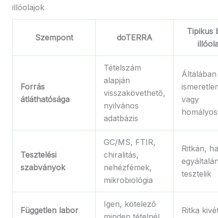
illóolajok
Tipikus b
Szempont
doTERRA
illóola
Tételszám
Általában
alapján
Forrás
ismeretle
visszakövethető,
átláthatósága
vagy
nyilvános
homályos
adatbázis
GC/MS, FTIR,
Ritkán, h
Tesztelési
chiralitás,
egyáltalá
szabványok
nehézfémek,
tesztelik
mikrobiológia
Igen, kötelező
Független labor
Ritka kivé
minden tételnél