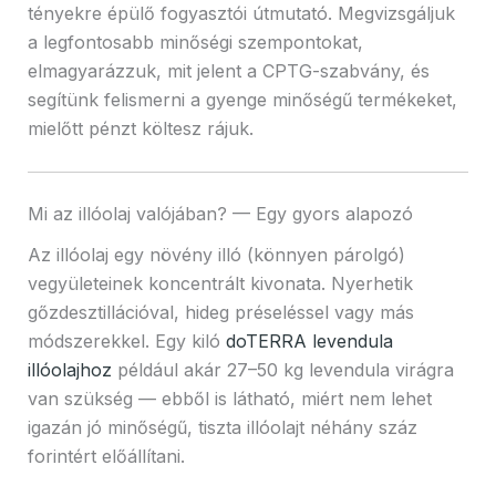
tényekre épülő fogyasztói útmutató. Megvizsgáljuk
a legfontosabb minőségi szempontokat,
elmagyarázzuk, mit jelent a CPTG-szabvány, és
segítünk felismerni a gyenge minőségű termékeket,
mielőtt pénzt költesz rájuk.
Mi az illóolaj valójában? — Egy gyors alapozó
Az illóolaj egy növény illó (könnyen párolgó)
vegyületeinek koncentrált kivonata. Nyerhetik
gőzdesztillációval, hideg préseléssel vagy más
módszerekkel. Egy kiló
doTERRA levendula
illóolajhoz
például akár 27–50 kg levendula virágra
van szükség — ebből is látható, miért nem lehet
igazán jó minőségű, tiszta illóolajt néhány száz
forintért előállítani.