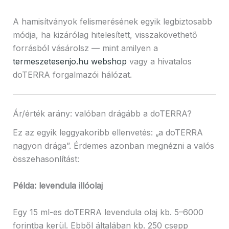
A hamisítványok felismerésének egyik legbiztosabb
módja, ha kizárólag hitelesített, visszakövethető
forrásból vásárolsz — mint amilyen a
termeszetesenjo.hu webshop
vagy a hivatalos
doTERRA forgalmazói hálózat.
Ár/érték arány: valóban drágább a doTERRA?
Ez az egyik leggyakoribb ellenvetés: „a doTERRA
nagyon drága”. Érdemes azonban megnézni a valós
összehasonlítást:
Példa: levendula illóolaj
Egy 15 ml-es doTERRA levendula olaj kb. 5–6000
forintba kerül. Ebből általában kb. 250 csepp