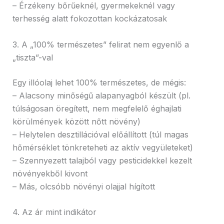
– Érzékeny bőrűeknél, gyermekeknél vagy
terhesség alatt fokozottan kockázatosak
3. A „100% természetes” felirat nem egyenlő a
„tiszta”-val
Egy illóolaj lehet 100% természetes, de mégis:
– Alacsony minőségű alapanyagból készült (pl.
túlságosan öregített, nem megfelelő éghajlati
körülmények között nőtt növény)
– Helytelen desztillációval előállított (túl magas
hőmérséklet tönkreteheti az aktív vegyületeket)
– Szennyezett talajból vagy pesticidekkel kezelt
növényekből kivont
– Más, olcsóbb növényi olajjal hígított
4. Az ár mint indikátor