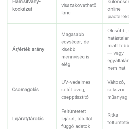
Hamisítvány-
különöse
visszakövethető
kockázat
online
lánc
piacterek
Olcsóbb, 
Magasabb
hatástala
egységár, de
miatt több
Ár/érték arány
kisebb
— vagy
mennyiség is
egyáltalá
elég
nem hat
UV-védelmes
Változó,
Csomagolás
sötét üveg,
sokszor
csepptisztító
műanyag
Feltüntetett
Ritka
Lejárat/tárolás
lejárat, tételtől
feltünteté
függő adatok