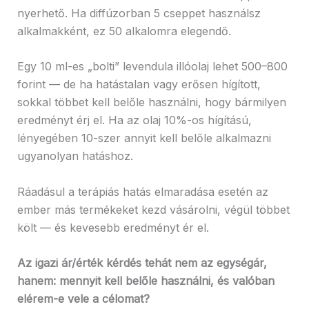
nyerhető. Ha diffúzorban 5 cseppet használsz
alkalmakként, ez 50 alkalomra elegendő.
Egy 10 ml-es „bolti” levendula illóolaj lehet 500–800
forint — de ha hatástalan vagy erősen hígított,
sokkal többet kell belőle használni, hogy bármilyen
eredményt érj el. Ha az olaj 10%-os hígítású,
lényegében 10-szer annyit kell belőle alkalmazni
ugyanolyan hatáshoz.
Ráadásul a terápiás hatás elmaradása esetén az
ember más termékeket kezd vásárolni, végül többet
költ — és kevesebb eredményt ér el.
Az igazi ár/érték kérdés tehát nem az egységár,
hanem: mennyit kell belőle használni, és valóban
elérem-e vele a célomat?