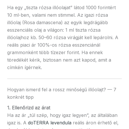
Ha egy „tiszta rózsa illóolajat” látod 1000 forintért
10 ml-ben, valami nem stimmel. Az igazi rózsa
illóolaj (Rosa damascena) az egyik legdrágább
esszenciális olaj a világon: 1 ml tiszta rózsa
illóolajhoz kb. 50–60 rózsa virágját kell lepárolni. A
reális piaci ár 100%-os rózsa esszenciánál
grammonként több tízezer forint. Ha ennek
töredékét kérik, biztosan nem azt kapod, amit a
címkén ígérnek.
Hogyan ismerd fel a rossz minőségű illóolajt? — 7
konkrét tipp
1. Ellenőrizd az árat
Ha az ár „túl szép, hogy igaz legyen”, az általában
igaz is. A
doTERRA levendula
reális áron érhető el,