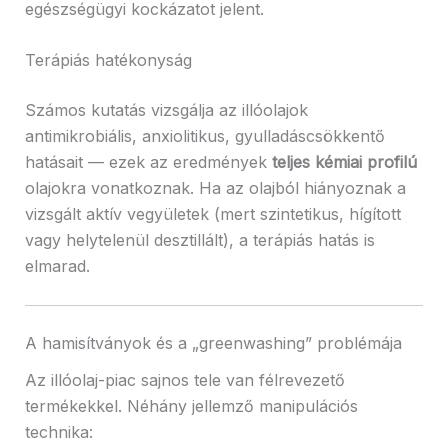
egészségügyi kockázatot jelent.
Terápiás hatékonyság
Számos kutatás vizsgálja az illóolajok
antimikrobiális, anxiolitikus, gyulladáscsökkentő
hatásait — ezek az eredmények
teljes kémiai profilú
olajokra vonatkoznak. Ha az olajból hiányoznak a
vizsgált aktív vegyületek (mert szintetikus, hígított
vagy helytelenül desztillált), a terápiás hatás is
elmarad.
A hamisítványok és a „greenwashing” problémája
Az illóolaj-piac sajnos tele van félrevezető
termékekkel. Néhány jellemző manipulációs
technika: