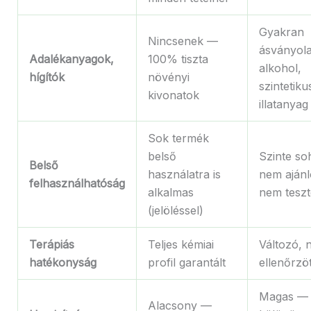
Gyakran
Nincsenek —
ásványola
Adalékanyagok,
100% tiszta
alkohol,
hígítók
növényi
szintetiku
kivonatok
illatanyag
Sok termék
belső
Szinte so
Belső
használatra is
nem ajánlo
felhasználhatóság
alkalmas
nem teszt
(jelöléssel)
Terápiás
Teljes kémiai
Változó, 
hatékonyság
profil garantált
ellenőrzöt
Magas —
Alacsony —