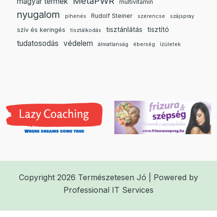
MetaPWR
magyar termék
multivitamin
nyugalom
Rudolf Steiner
pihenés
szerencse
szájspray
tisztánlátás
tisztító
szív és keringés
tisztálkodás
tudatosodás
védelem
álmatlanság
éberség
ízületek
Copyright 2026 Természetesen Jó | Powered by
Professional IT Services