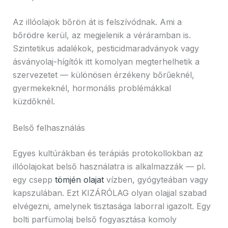
Az illóolajok bőrön át is felszívódnak. Ami a
bőrödre kerül, az megjelenik a véráramban is.
Szintetikus adalékok, pesticidmaradványok vagy
ásványolaj-hígítók itt komolyan megterhelhetik a
szervezetet — különösen érzékeny bőrűeknél,
gyermekeknél, hormonális problémákkal
küzdőknél.
Belső felhasználás
Egyes kultúrákban és terápiás protokollokban az
illóolajokat belső használatra is alkalmazzák — pl.
egy csepp
tömjén olajat
vízben, gyógyteában vagy
kapszulában. Ezt KIZÁRÓLAG olyan olajjal szabad
elvégezni, amelynek tisztasága laborral igazolt. Egy
bolti parfümolaj belső fogyasztása komoly