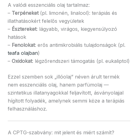
A valódi esszenciális olaj tartalmaz:
–
Terpéneket
(pl. limonén, linalool): terápiás és
illathatásokért felelős vegyületek
–
Észtereket
: lágyabb, virágos, kiegyensúlyozó
hatások
–
Fenolokat
: erős antimikrobiális tulajdonságok (pl.
teafa olajban
)
–
Oxidokat
: légzőrendszeri támogatás (pl. eukaliptol)
Ezzel szemben sok „illóolaj” néven árult termék
nem esszenciális olaj, hanem parfümolaj —
szintetikus illatanyagokkal feljavított, ásványolajjal
hígított folyadék, amelynek semmi köze a terápiás
felhasználáshoz.
A CPTG-szabvány: mit jelent és miért számít?