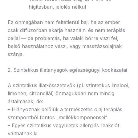
hígításban, jelölés nélkül
Ez önmagában nem feltétlenül baj, ha az ember
csak diffúzorban akarja használni és nem terápiás
céllal — de problémás, ha valaki bőrre viszi fel,
belső használathoz veszi, vagy masszázsolajnak
szánja.
2. Szintetikus illatanyagok egészségügyi kockázatai
A szintetikus illat-összetevők (pl. szintetikus linalool,
limonén, citronellál) önmagukban nem mindig
ártalmasak, de:
– Hiányoznak belőlük a természetes olaj terápiás
szempontból fontos „mellékkomponensei”
– Egyes szintetikus vegyületek allergiás reakciót
válthatnak ki