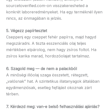
sourcetoverified.com-on visszakeresheted a
konkrét laboreredményeket. Ha egy terméknél ilyen
nincs, az önmagában is jelzés.
5. Végezz papírtesztet
Cseppenj egy cseppet fehér papírra, majd hagyd
megszáradni. A tiszta esszenciális olaj teljes
mértékben elpárolog, nem hagy zsíros foltot. Ha
zsíros karika marad, hordozóolajat tartalmaz.
6. Szagold meg — de nem a palackból
A minőségi illóolaj szaga összetett, rétegzett,
„valósnak” hat. A szintetikus illatanyagok általában
egydimenziósak, esetleg fejfájást okoznak zárt
térben.
7. Kérdezd meg: van-e belső felhasználási ajánlás?