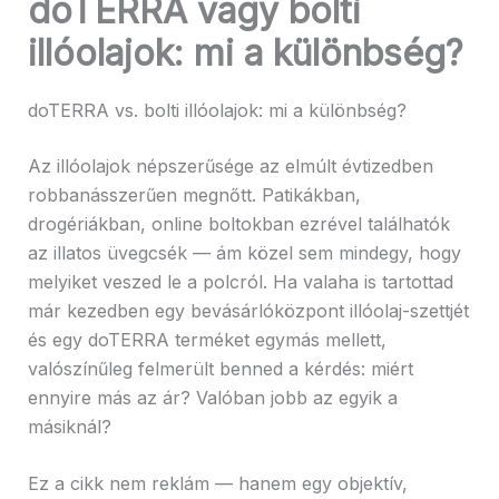
doTERRA vagy bolti
illóolajok: mi a különbség?
doTERRA vs. bolti illóolajok: mi a különbség?
Az illóolajok népszerűsége az elmúlt évtizedben
robbanásszerűen megnőtt. Patikákban,
drogériákban, online boltokban ezrével találhatók
az illatos üvegcsék — ám közel sem mindegy, hogy
melyiket veszed le a polcról. Ha valaha is tartottad
már kezedben egy bevásárlóközpont illóolaj-szettjét
és egy doTERRA terméket egymás mellett,
valószínűleg felmerült benned a kérdés: miért
ennyire más az ár? Valóban jobb az egyik a
másiknál?
Ez a cikk nem reklám — hanem egy objektív,