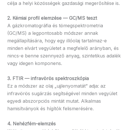
célja a helyi közösségek gazdasági megerősítése is.
2. Kémiai profil elemzése — GC/MS teszt
A gázkromatográfia és tömegspektrometria
(GC/MS) a legpontosabb módszer annak
megállapítására, hogy egy illóolaj tartalmaz-e
minden elvárt vegyületet a megfelelő arányban, és
nincs-e benne szennyező anyag, szintetikus adalék
vagy idegen komponens.
3. FTIR — infravörös spektroszkópia
Ez a módszer az olaj „ujjlenyomatát” adja: az
infravörös sugárzás segítségével minden vegyület
egyedi abszorpciós mintát mutat. Alkalmas
hamisítványok és hígítók felismerésére.
4. Nehézfém-elemzés