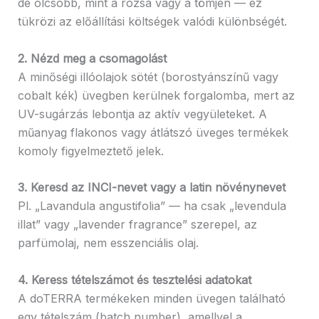
de olcsóbb, mint a rózsa vagy a tömjén — ez
tükrözi az előállítási költségek valódi különbségét.
2. Nézd meg a csomagolást
A minőségi illóolajok sötét (borostyánszínű vagy
cobalt kék) üvegben kerülnek forgalomba, mert az
UV-sugárzás lebontja az aktív vegyületeket. A
műanyag flakonos vagy átlátszó üveges termékek
komoly figyelmeztető jelek.
3. Keresd az INCI-nevet vagy a latin növénynevet
Pl. „Lavandula angustifolia” — ha csak „levendula
illat” vagy „lavender fragrance” szerepel, az
parfümolaj, nem esszenciális olaj.
4. Keress tételszámot és tesztelési adatokat
A doTERRA termékeken minden üvegen található
egy tételszám (batch number), amellyel a