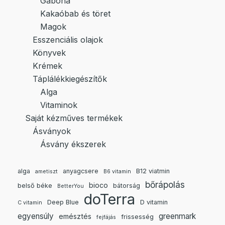
Gabona
Kakaóbab és töret
Magok
Esszenciális olajok
Könyvek
Krémek
Táplálékkiegészítők
Alga
Vitaminok
Saját kézműves termékek
Ásványok
Ásvány ékszerek
alga
anyagcsere
B12 viatmin
ametiszt
B6 vitamin
bőrápolás
bioco
belső béke
bátorság
BetterYou
doTerra
Deep Blue
D vitamin
C vitamin
egyensúly
greenmark
emésztés
frissesség
fejfájás