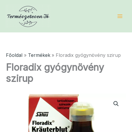
Skip
to
content
Főoldal
Termékek
Floradix gyógynövény szirup
Floradix gyógynövény
szirup