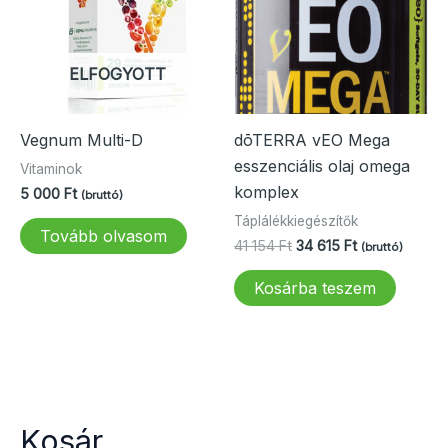
ELFOGYOTT
Vegnum Multi-D
dōTERRA vEO Mega
esszenciális olaj omega
Vitaminok
komplex
5 000
Ft
(bruttó)
Táplálékkiegészítők
Tovább olvasom
Original
Current
41 154
Ft
34 615
Ft
(bruttó)
price
price
was:
is:
Kosárba teszem
41
34
154 Ft.
615 Ft.
Kosár