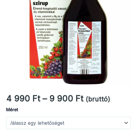
Ártartomány:
4 990
Ft
–
9 900
Ft
(bruttó)
4
Méret
990 Ft
-
9