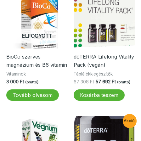
ELFOGYOTT
BioCo szerves
dōTERRA Lifelong Vitality
magnézium és B6 vitamin
Pack (vegán)
Vitaminok
Táplálékkiegészítők
Original
Current
3 000
Ft
67 308
Ft
57 692
Ft
(bruttó)
(bruttó)
price
price
was:
is:
Tovább olvasom
Kosárba teszem
67
57
308 Ft.
692 Ft.
Akció!