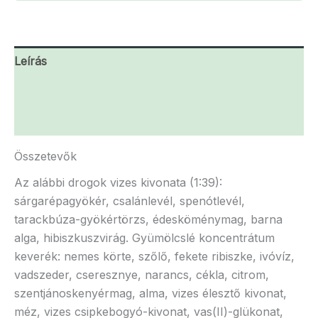
Leírás
További információk
Vélemények (0)
Összetevők
Az alábbi drogok vizes kivonata (1:39):
sárgarépagyökér, csalánlevél, spenótlevél,
tarackbúza-gyökértörzs, édesköménymag, barna
alga, hibiszkuszvirág. Gyümölcslé koncentrátum
keverék: nemes körte, szőlő, fekete ribiszke, ivóvíz,
vadszeder, cseresznye, narancs, cékla, citrom,
szentjánoskenyérmag, alma, vizes élesztő kivonat,
méz, vizes csipkebogyó-kivonat, vas(II)-glükonat,