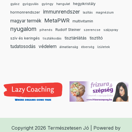
hegyikristály
gyász
gyógyulás
gyöngy
hangulat
immunrendszer
hormonrendszer
lazítás
magnézium
MetaPWR
magyar termék
multivitamin
nyugalom
Rudolf Steiner
pihenés
szerencse
szájspray
tisztánlátás
tisztító
szív és keringés
tisztálkodás
tudatosodás
védelem
álmatlanság
éberség
ízületek
Copyright 2026 Természetesen Jó | Powered by