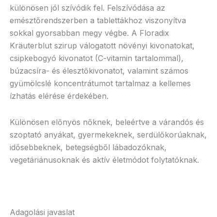
különösen jól szívódik fel. Felszívódása az
emésztőrendszerben a tablettákhoz viszonyítva
sokkal gyorsabban megy végbe. A Floradix
Kräuterblut szirup válogatott növényi kivonatokat,
csipkebogyó kivonatot (C-vitamin tartalommal),
búzacsíra- és élesztőkivonatot, valamint számos
gyümölcslé koncentrátumot tartalmaz a kellemes
ízhatás elérése érdekében.
Különösen előnyös nőknek, beleértve a várandós és
szoptató anyákat, gyermekeknek, serdülőkorúaknak,
idősebbeknek, betegségből lábadozóknak,
vegetáriánusoknak és aktív életmódot folytatóknak.
Adagolási javaslat