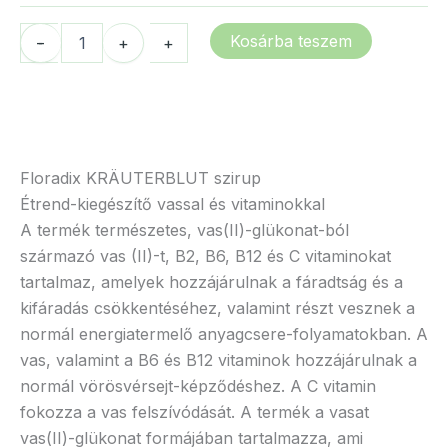
900 Ft
Floradix
Kosárba teszem
-
-
+
+
gyógynövény
szirup
mennyiség
Floradix KRÄUTERBLUT szirup
Étrend-kiegészítő vassal és vitaminokkal
A termék természetes, vas(II)-glükonat-ból
származó vas (II)-t, B2, B6, B12 és C vitaminokat
tartalmaz, amelyek hozzájárulnak a fáradtság és a
kifáradás csökkentéséhez, valamint részt vesznek a
normál energiatermelő anyagcsere-folyamatokban. A
vas, valamint a B6 és B12 vitaminok hozzájárulnak a
normál vörösvérsejt-képződéshez. A C vitamin
fokozza a vas felszívódását. A termék a vasat
vas(II)-glükonat formájában tartalmazza, ami