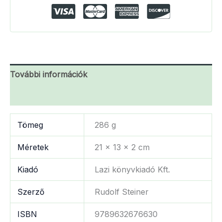
További információk
Vélemények (0)
Tömeg
286 g
Méretek
21 × 13 × 2 cm
Kiadó
Lazi könyvkiadó Kft.
Szerző
Rudolf Steiner
ISBN
9789632676630