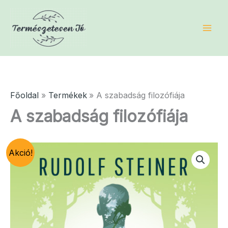
Skip
to
content
Főoldal
Termékek
A szabadság filozófiája
A szabadság filozófiája
Akció!