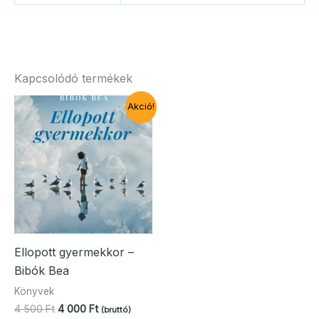
Kapcsolódó termékek
Akció!
Ellopott gyermekkor –
Bibók Bea
Könyvek
Original
Current
4 500
Ft
4 000
Ft
(bruttó)