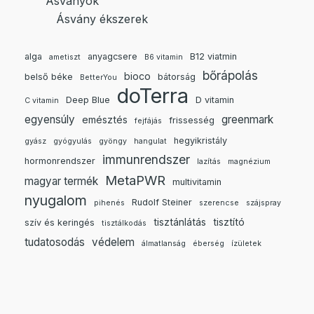
Ásványok
Ásvány ékszerek
alga
anyagcsere
B12 viatmin
ametiszt
B6 vitamin
bőrápolás
bioco
belső béke
bátorság
BetterYou
doTerra
Deep Blue
D vitamin
C vitamin
egyensúly
greenmark
emésztés
frissesség
fejfájás
hegyikristály
gyász
gyógyulás
gyöngy
hangulat
immunrendszer
hormonrendszer
lazítás
magnézium
MetaPWR
magyar termék
multivitamin
nyugalom
Rudolf Steiner
pihenés
szerencse
szájspray
tisztánlátás
tisztító
szív és keringés
tisztálkodás
tudatosodás
védelem
álmatlanság
éberség
ízületek