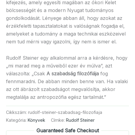
kifejezés, amely egyesíti magában az ókori Kelet
bölcsességét és a modern Nyugat tudományos
gondolkodását. Lényege abban áll, hogy azokat az
érzékfeletti tapasztalatokat is valóságnak fogadja el,
amelyeket a tudomány a maga technikai eszközeivel
nem tud mérni vagy igazolni, így nem is ismer el.
Rudolf Steiner egy alkalommal arra a kérdésre, hogy
„mi marad meg a műveiből ezer év múlva”, azt
válaszolta: „Csak
A szabadság filozófiája
fog
fennmaradni. De abban minden benne van. Ha valaki
az ott ábrázolt szabadságot megvalósítja, akkor
megtalálja az antropozófia egész tartalmát.”
Cikkszám:
rudolf-steiner-szabadsag-filozofiaja
Kategória:
Könyvek
Címke:
Rudolf Steiner
Guaranteed Safe Checkout