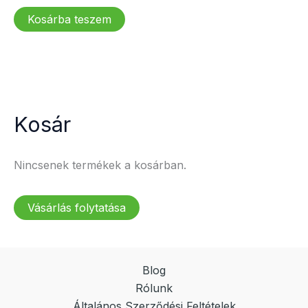
price
price
was:
is:
Kosárba teszem
4
4
500 Ft.
000 Ft.
Kosár
Nincsenek termékek a kosárban.
Vásárlás folytatása
Blog
Rólunk
Általános Szerződési Feltételek