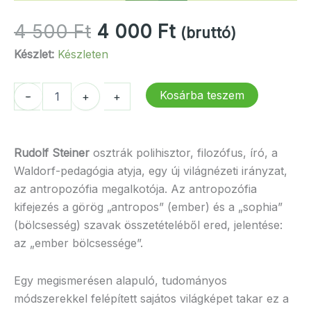
Original
Current
4 500
Ft
4 000
Ft
(bruttó)
price
price
Készlet:
Készleten
was:
is:
4
4
A
Kosárba teszem
-
-
+
+
500 Ft.
000 Ft.
szabadság
filozófiája
mennyiség
Rudolf Steiner
osztrák polihisztor, filozófus, író, a
Waldorf-pedagógia atyja, egy új világnézeti irányzat,
az antropozófia megalkotója. Az antropozófia
kifejezés a görög „antropos” (ember) és a „sophia”
(bölcsesség) szavak összetételéből ered, jelentése:
az „ember bölcsessége”.
Egy megismerésen alapuló, tudományos
módszerekkel felépített sajátos világképet takar ez a