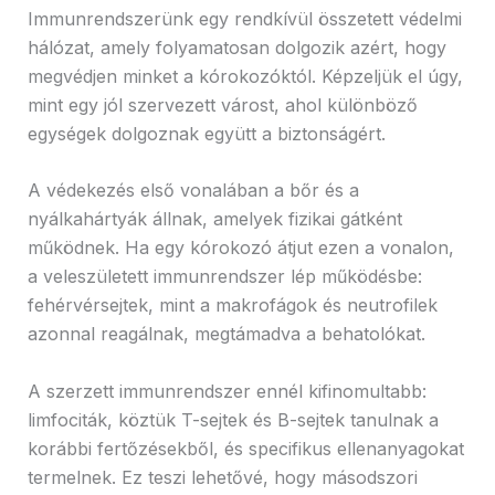
Immunrendszerünk egy rendkívül összetett védelmi
hálózat, amely folyamatosan dolgozik azért, hogy
megvédjen minket a kórokozóktól. Képzeljük el úgy,
mint egy jól szervezett várost, ahol különböző
egységek dolgoznak együtt a biztonságért.
A védekezés első vonalában a bőr és a
nyálkahártyák állnak, amelyek fizikai gátként
működnek. Ha egy kórokozó átjut ezen a vonalon,
a veleszületett immunrendszer lép működésbe:
fehérvérsejtek, mint a makrofágok és neutrofilek
azonnal reagálnak, megtámadva a behatolókat.
A szerzett immunrendszer ennél kifinomultabb:
limfociták, köztük T-sejtek és B-sejtek tanulnak a
korábbi fertőzésekből, és specifikus ellenanyagokat
termelnek. Ez teszi lehetővé, hogy másodszori