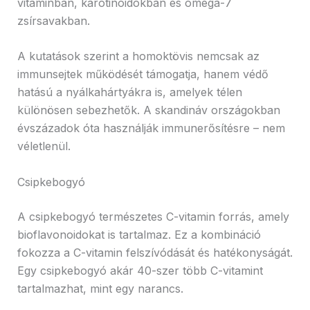
vitaminban, karotinoidokban és omega-7
zsírsavakban.
A kutatások szerint a homoktövis nemcsak az
immunsejtek működését támogatja, hanem védő
hatású a nyálkahártyákra is, amelyek télen
különösen sebezhetők. A skandináv országokban
évszázadok óta használják immunerősítésre – nem
véletlenül.
Csipkebogyó
A csipkebogyó természetes C-vitamin forrás, amely
bioflavonoidokat is tartalmaz. Ez a kombináció
fokozza a C-vitamin felszívódását és hatékonyságát.
Egy csipkebogyó akár 40-szer több C-vitamint
tartalmazhat, mint egy narancs.