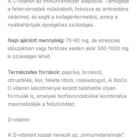
A C-vitamin az immunrendszer alapköve. Támogatja
a fehérvérsejtek működését, fokozza az antioxidáns
védelmet, és segíti a kollagéntermelést, amely a
nyálkahártyák épségéhez szükséges.
Napi ajánlott mennyiség:
75-90 mg, de stresszes
időszakban vagy fertőzés esetén akár 500-1000 mg
is szükséges lehet.
Természetes források:
paprika, brokkoli,
citrusfélék, kivi, fekete ribizli, csipkebogyó. A BioCo
C-vitamin készítményei között találhatók olyan
formulák is, amelyek bioflavonoidokkal kombinálva
maximalizálják a felszívódást.
D-vitamin
A D-vitamint joggal nevezik az „immunvitaminnak”.