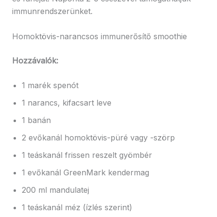
immunrendszerünket.
Homoktövis-narancsos immunerősítő smoothie
Hozzávalók:
1 marék spenót
1 narancs, kifacsart leve
1 banán
2 evőkanál homoktövis-püré vagy -szörp
1 teáskanál frissen reszelt gyömbér
1 evőkanál GreenMark kendermag
200 ml mandulatej
1 teáskanál méz (ízlés szerint)