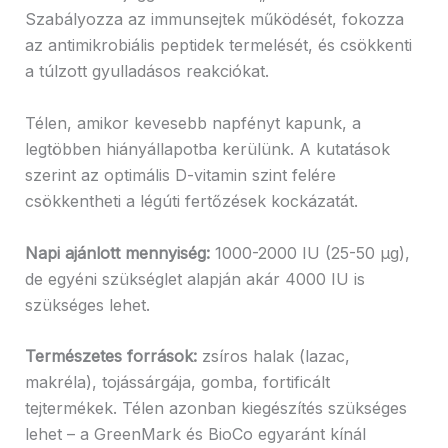
Szabályozza az immunsejtek működését, fokozza
az antimikrobiális peptidek termelését, és csökkenti
a túlzott gyulladásos reakciókat.
Télen, amikor kevesebb napfényt kapunk, a
legtöbben hiányállapotba kerülünk. A kutatások
szerint az optimális D-vitamin szint felére
csökkentheti a légúti fertőzések kockázatát.
Napi ajánlott mennyiség:
1000-2000 IU (25-50 μg),
de egyéni szükséglet alapján akár 4000 IU is
szükséges lehet.
Természetes források:
zsíros halak (lazac,
makréla), tojássárgája, gomba, fortificált
tejtermékek. Télen azonban kiegészítés szükséges
lehet – a GreenMark és BioCo egyaránt kínál