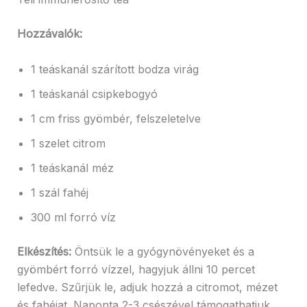
Hozzávalók:
1 teáskanál szárított bodza virág
1 teáskanál csipkebogyó
1 cm friss gyömbér, felszeletelve
1 szelet citrom
1 teáskanál méz
1 szál fahéj
300 ml forró víz
Elkészítés:
Öntsük le a gyógynövényeket és a
gyömbért forró vízzel, hagyjuk állni 10 percet
lefedve. Szűrjük le, adjuk hozzá a citromot, mézet
és fahéjat. Naponta 2-3 csészével támogathatjuk