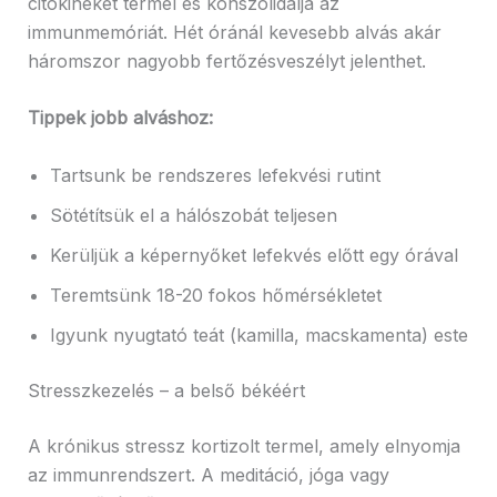
citokineket termel és konszolidálja az
immunmemóriát. Hét óránál kevesebb alvás akár
háromszor nagyobb fertőzésveszélyt jelenthet.
Tippek jobb alváshoz:
Tartsunk be rendszeres lefekvési rutint
Sötétítsük el a hálószobát teljesen
Kerüljük a képernyőket lefekvés előtt egy órával
Teremtsünk 18-20 fokos hőmérsékletet
Igyunk nyugtató teát (kamilla, macskamenta) este
Stresszkezelés – a belső békéért
A krónikus stressz kortizolt termel, amely elnyomja
az immunrendszert. A meditáció, jóga vagy