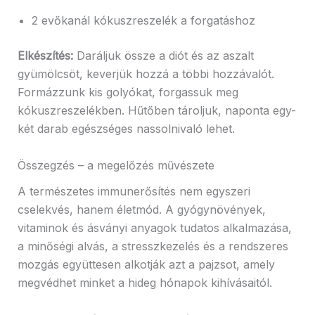
2 evőkanál kókuszreszelék a forgatáshoz
Elkészítés:
Daráljuk össze a diót és az aszalt
gyümölcsöt, keverjük hozzá a többi hozzávalót.
Formázzunk kis golyókat, forgassuk meg
kókuszreszelékben. Hűtőben tároljuk, naponta egy-
két darab egészséges nassolnivaló lehet.
Összegzés – a megelőzés művészete
A természetes immunerősítés nem egyszeri
cselekvés, hanem életmód. A gyógynövények,
vitaminok és ásványi anyagok tudatos alkalmazása,
a minőségi alvás, a stresszkezelés és a rendszeres
mozgás együttesen alkotják azt a pajzsot, amely
megvédhet minket a hideg hónapok kihívásaitól.