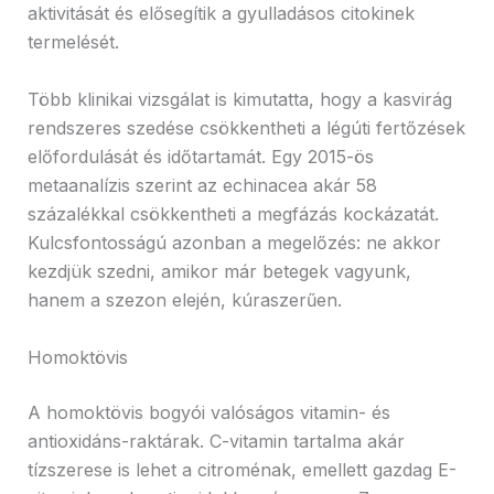
aktivitását és elősegítik a gyulladásos citokinek
termelését.
Több klinikai vizsgálat is kimutatta, hogy a kasvirág
rendszeres szedése csökkentheti a légúti fertőzések
előfordulását és időtartamát. Egy 2015-ös
metaanalízis szerint az echinacea akár 58
százalékkal csökkentheti a megfázás kockázatát.
Kulcsfontosságú azonban a megelőzés: ne akkor
kezdjük szedni, amikor már betegek vagyunk,
hanem a szezon elején, kúraszerűen.
Homoktövis
A homoktövis bogyói valóságos vitamin- és
antioxidáns-raktárak. C-vitamin tartalma akár
tízszerese is lehet a citroménak, emellett gazdag E-