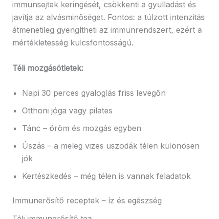
immunsejtek keringését, csökkenti a gyulladást és
javítja az alvásminőséget. Fontos: a túlzott intenzitás
átmenetileg gyengítheti az immunrendszert, ezért a
mértékletesség kulcsfontosságú.
Téli mozgásötletek:
Napi 30 perces gyaloglás friss levegőn
Otthoni jóga vagy pilates
Tánc – öröm és mozgás egyben
Úszás – a meleg vizes uszodák télen különösen
jók
Kertészkedés – még télen is vannak feladatok
Immunerősítő receptek – íz és egészség
Téli immunerősítő tea