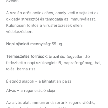
Szelén
A szelén erős antioxidáns, amely védi a sejteket az
oxidatív stressztől és támogatja az immunválaszt.
Különösen fontos a vírusfertőzések elleni
védekezésben.
Napi ajánlott mennyiség:
55 μg.
Természetes források:
brazil dió (egyetlen dió
fedezheti a napi szükségletet!), napraforgómag, hal,
tojás, barna rizs.
Életmód alapok – a láthatatlan pajzs
Alvás – a regeneráció ideje
Az alvás alatt immunrendszerünk regenerálódik,