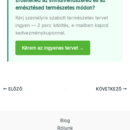
Erősítenéd az immunrendszered és az
emésztésed természetes módon?
Kérj személyre szabott természetes tervet
ingyen — 2 perc kitöltés, e-mailben kapod
kedvezménykuponnal.
Kérem az ingyenes tervet →
ELŐZŐ
KÖVETKEZŐ
Blog
Rólunk