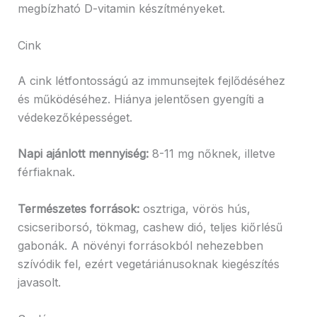
megbízható D-vitamin készítményeket.
Cink
A cink létfontosságú az immunsejtek fejlődéséhez
és működéséhez. Hiánya jelentősen gyengíti a
védekezőképességet.
Napi ajánlott mennyiség:
8-11 mg nőknek, illetve
férfiaknak.
Természetes források:
osztriga, vörös hús,
csicseriborsó, tökmag, cashew dió, teljes kiőrlésű
gabonák. A növényi forrásokból nehezebben
szívódik fel, ezért vegetáriánusoknak kiegészítés
javasolt.