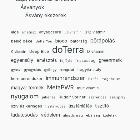
Ásványok
Ásvány ékszerek
alga
anyagcsere
B12 viatmin
ametiszt
B6 vitamin
bőrápolás
bioco
belső béke
bátorság
BetterYou
doTerra
Deep Blue
D vitamin
C vitamin
egyensúly
greenmark
emésztés
frissesség
fejfájás
hegyikristály
gyász
gyógyulás
gyöngy
hangulat
immunrendszer
hormonrendszer
lazítás
magnézium
MetaPWR
magyar termék
multivitamin
nyugalom
Rudolf Steiner
pihenés
szerencse
szájspray
tisztánlátás
tisztító
szív és keringés
tisztálkodás
tudatosodás
védelem
álmatlanság
éberség
ízületek