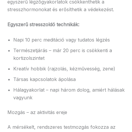
egyszerű légzőgyakorlatok csökkenthetik a
stresszhormonokat és erősíthetik a védekezést.
Egyszerű stresszoldó technikák:
Napi 10 perc meditáció vagy tudatos légzés
Természetjárás – már 20 perc is csökkenti a
kortizolszintet
Kreatív hobbik (rajzolás, kézművesség, zene)
Társas kapcsolatok ápolása
Hálagyakorlat – napi három dolog, amiért hálásak
vagyunk
Mozgás – az aktivitás ereje
A mérsékelt, rendszeres testmozgás fokozza az