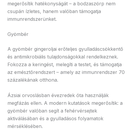
megerősítik hatékonyságát – a bodzaszörp nem
csupán ízletes, hanem valóban támogatja
immunrendszerünket.
Gyömbér
A gyömbér gingeroljai erőteljes gyulladáscsökkentő
és antimikrobiális tulajdonságokkal rendelkeznek.
Fokozza a keringést, melegíti a testet, és támogatja
az emésztőrendszert – amely az immunrendszer 70
százalékának otthona.
Ázsiai orvoslásban évezredek óta használják
megfázás ellen. A modern kutatások megerősítik: a
gyömbér valóban segít a fehérvérsejtek
aktiválásában és a gyulladásos folyamatok
mérséklésében.