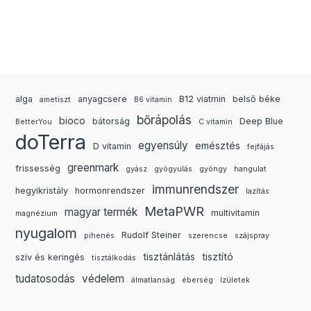
alga
anyagcsere
B12 viatmin
belső béke
ametiszt
B6 vitamin
bőrápolás
bioco
bátorság
Deep Blue
BetterYou
C vitamin
doTerra
egyensúly
emésztés
D vitamin
fejfájás
greenmark
frissesség
gyász
gyógyulás
gyöngy
hangulat
immunrendszer
hegyikristály
hormonrendszer
lazítás
MetaPWR
magyar termék
multivitamin
magnézium
nyugalom
Rudolf Steiner
pihenés
szerencse
szájspray
tisztánlátás
tisztító
szív és keringés
tisztálkodás
tudatosodás
védelem
álmatlanság
éberség
ízületek