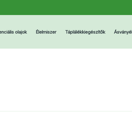
nciális olajok
Élelmiszer
Táplálékkiegészítők
Ásványé