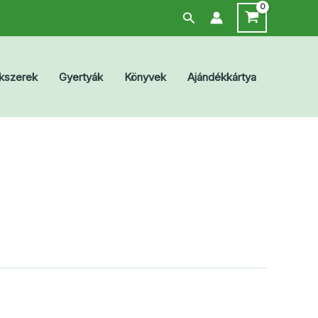
Search
kszerek
Gyertyák
Könyvek
Ajándékkártya