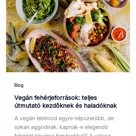
Blog
Vegán fehérjeforrások: teljes
útmutató kezdőknek és haladóknak
A vegán életmód egyre népszerűbb, de
sokan aggódnak: kapnak-e elegendő
fehérjét növényi forrásokból? A válasz