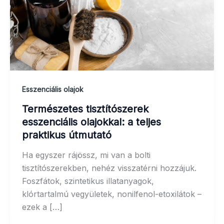
Esszenciális olajok
Természetes tisztítószerek
esszenciális olajokkal: a teljes
praktikus útmutató
Ha egyszer rájössz, mi van a bolti
tisztítószerekben, nehéz visszatérni hozzájuk.
Foszfátok, szintetikus illatanyagok,
klórtartalmú vegyületek, nonilfenol-etoxilátok –
ezek a […]