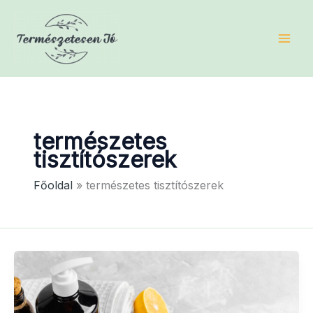
Skip
to
content
természetes
tisztítószerek
Főoldal
természetes tisztítószerek