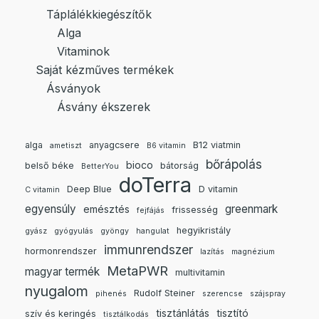
Táplálékkiegészítők
Alga
Vitaminok
Saját kézműves termékek
Ásványok
Ásvány ékszerek
alga
anyagcsere
B12 viatmin
ametiszt
B6 vitamin
bőrápolás
bioco
belső béke
bátorság
BetterYou
doTerra
Deep Blue
D vitamin
C vitamin
egyensúly
greenmark
emésztés
frissesség
fejfájás
hegyikristály
gyász
gyógyulás
gyöngy
hangulat
immunrendszer
hormonrendszer
lazítás
magnézium
MetaPWR
magyar termék
multivitamin
nyugalom
Rudolf Steiner
pihenés
szerencse
szájspray
tisztánlátás
tisztító
szív és keringés
tisztálkodás