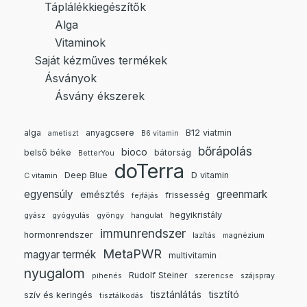
Táplálékkiegészítők
Alga
Vitaminok
Saját kézműves termékek
Ásványok
Ásvány ékszerek
alga
anyagcsere
B12 viatmin
ametiszt
B6 vitamin
bőrápolás
bioco
belső béke
bátorság
BetterYou
doTerra
Deep Blue
D vitamin
C vitamin
egyensúly
greenmark
emésztés
frissesség
fejfájás
hegyikristály
gyász
gyógyulás
gyöngy
hangulat
immunrendszer
hormonrendszer
lazítás
magnézium
MetaPWR
magyar termék
multivitamin
nyugalom
Rudolf Steiner
pihenés
szerencse
szájspray
tisztánlátás
tisztító
szív és keringés
tisztálkodás