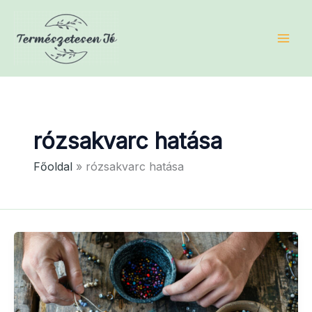
Skip
to
content
rózsakvarc hatása
Főoldal
rózsakvarc hatása