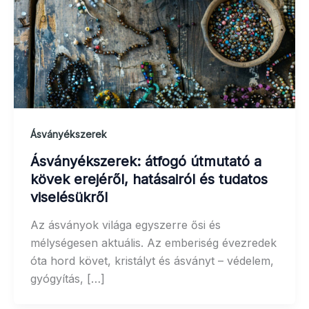
Ásványékszerek
Ásványékszerek: átfogó útmutató a
kövek erejéről, hatásairól és tudatos
viselésükről
Az ásványok világa egyszerre ősi és
mélységesen aktuális. Az emberiség évezredek
óta hord követ, kristályt és ásványt – védelem,
gyógyítás, […]