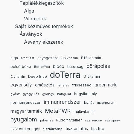
Táplálékkiegészítők
Alga
Vitaminok
Saját kézműves termékek
Ásványok
Ásvány ékszerek
alga
anyagcsere
B12 viatmin
ametiszt
B6 vitamin
bőrápolás
bioco
belső béke
bátorság
BetterYou
doTerra
Deep Blue
D vitamin
C vitamin
egyensúly
greenmark
emésztés
frissesség
fejfájás
hegyikristály
gyász
gyógyulás
gyöngy
hangulat
immunrendszer
hormonrendszer
lazítás
magnézium
MetaPWR
magyar termék
multivitamin
nyugalom
Rudolf Steiner
pihenés
szerencse
szájspray
tisztánlátás
tisztító
szív és keringés
tisztálkodás