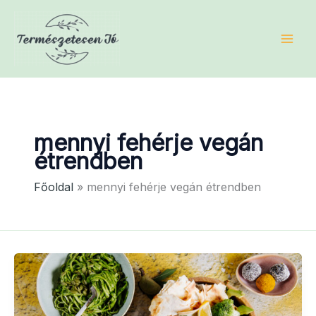
Skip
to
content
mennyi fehérje vegán
étrendben
Főoldal
mennyi fehérje vegán étrendben