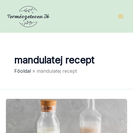
Skip
to
content
mandulatej recept
Főoldal
mandulatej recept