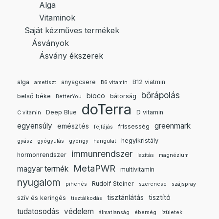
Alga
Vitaminok
Saját kézműves termékek
Ásványok
Ásvány ékszerek
alga
anyagcsere
B12 viatmin
ametiszt
B6 vitamin
bőrápolás
bioco
belső béke
bátorság
BetterYou
doTerra
Deep Blue
D vitamin
C vitamin
egyensúly
greenmark
emésztés
frissesség
fejfájás
hegyikristály
gyász
gyógyulás
gyöngy
hangulat
immunrendszer
hormonrendszer
lazítás
magnézium
MetaPWR
magyar termék
multivitamin
nyugalom
Rudolf Steiner
pihenés
szerencse
szájspray
tisztánlátás
tisztító
szív és keringés
tisztálkodás
tudatosodás
védelem
álmatlanság
éberség
ízületek