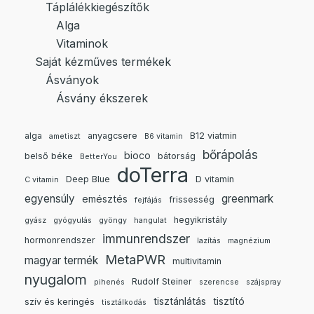
Táplálékkiegészítők
Alga
Vitaminok
Saját kézműves termékek
Ásványok
Ásvány ékszerek
alga
anyagcsere
B12 viatmin
ametiszt
B6 vitamin
bőrápolás
bioco
belső béke
bátorság
BetterYou
doTerra
Deep Blue
D vitamin
C vitamin
egyensúly
greenmark
emésztés
frissesség
fejfájás
hegyikristály
gyász
gyógyulás
gyöngy
hangulat
immunrendszer
hormonrendszer
lazítás
magnézium
MetaPWR
magyar termék
multivitamin
nyugalom
Rudolf Steiner
pihenés
szerencse
szájspray
tisztánlátás
tisztító
szív és keringés
tisztálkodás