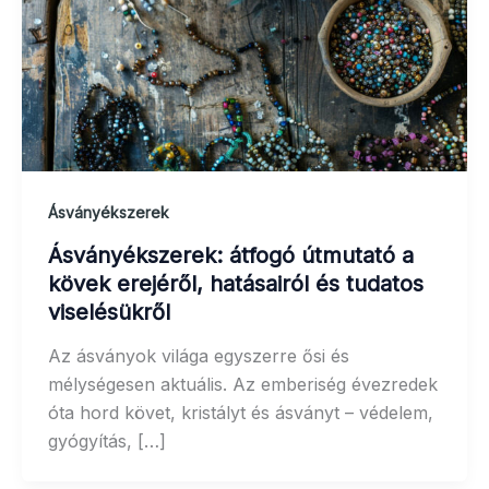
Ásványékszerek
Ásványékszerek: átfogó útmutató a
kövek erejéről, hatásairól és tudatos
viselésükről
Az ásványok világa egyszerre ősi és
mélységesen aktuális. Az emberiség évezredek
óta hord követ, kristályt és ásványt – védelem,
gyógyítás, […]