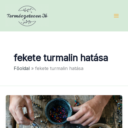
Skip
to
content
fekete turmalin hatása
Főoldal
fekete turmalin hatása